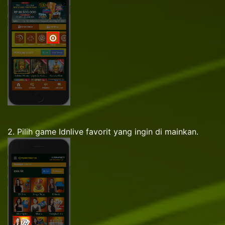
2. Pilih game Idnlive favorit yang ingin di mainkan.