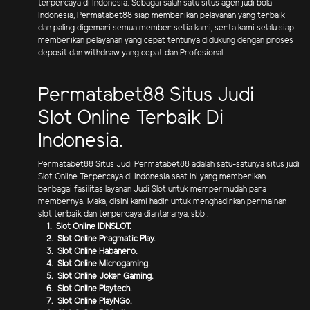
terpercaya di Indonesia. Sebagai salah satu situs agen judi bola
Indonesia, Permatabet88 siap memberikan pelayanan yang terbaik
dan paling digemari semua member setia kami, serta kami selalu siap
memberikan pelayanan yang cepat tentunya didukung dengan proses
deposit dan withdraw yang cepat dan Profesional.
Permatabet88 Situs Judi
Slot Online Terbaik Di
Indonesia.
Permatabet88 Situs Judi Permatabet88 adalah satu-satunya situs judi
Slot Online Terpercaya di Indonesia saat ini yang memberikan
berbagai fasilitas layanan Judi Slot untuk mempermudah para
membernya. Maka, disini kami hadir untuk menghadirkan permainan
slot terbaik dan terpercaya diantaranya, sbb :
1. Slot Online IDNSLOT.
2. Slot Online Pragmatic Play.
3. Slot Online Habanero.
4. Slot Online Microgaming.
5. Slot Online Joker Gaming.
6. Slot Online Playtech.
7. Slot Online PlayNGo.