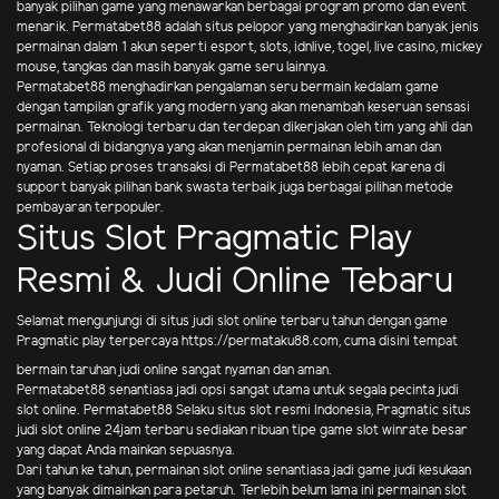
banyak pilihan game yang menawarkan berbagai program promo dan event
menarik. Permatabet88 adalah situs pelopor yang menghadirkan banyak jenis
permainan dalam 1 akun seperti esport, slots, idnlive, togel, live casino, mickey
mouse, tangkas dan masih banyak game seru lainnya.
Permatabet88 menghadirkan pengalaman seru bermain kedalam game
dengan tampilan grafik yang modern yang akan menambah keseruan sensasi
permainan. Teknologi terbaru dan terdepan dikerjakan oleh tim yang ahli dan
profesional di bidangnya yang akan menjamin permainan lebih aman dan
nyaman. Setiap proses transaksi di Permatabet88 lebih cepat karena di
support banyak pilihan bank swasta terbaik juga berbagai pilihan metode
pembayaran terpopuler.
Situs Slot Pragmatic Play
Resmi & Judi Online Tebaru
Selamat mengunjungi di situs judi slot online terbaru tahun dengan game
Pragmatic play terpercaya
https://permataku88.com
, cuma disini tempat
bermain taruhan judi online sangat nyaman dan aman.
Permatabet88 senantiasa jadi opsi sangat utama untuk segala pecinta judi
slot online. Permatabet88 Selaku situs slot resmi Indonesia, Pragmatic situs
judi slot online 24jam terbaru sediakan ribuan tipe game slot winrate besar
yang dapat Anda mainkan sepuasnya.
Dari tahun ke tahun, permainan slot online senantiasa jadi game judi kesukaan
yang banyak dimainkan para petaruh. Terlebih belum lama ini permainan slot