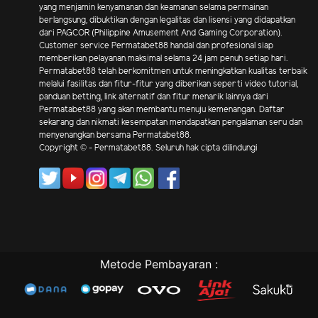
yang menjamin kenyamanan dan keamanan selama permainan
berlangsung, dibuktikan dengan legalitas dan lisensi yang didapatkan
dari PAGCOR (Philippine Amusement And Gaming Corporation).
Customer service Permatabet88 handal dan profesional siap
memberikan pelayanan maksimal selama 24 jam penuh setiap hari.
Permatabet88 telah berkomitmen untuk meningkatkan kualitas terbaik
melalui fasilitas dan fitur-fitur yang diberikan seperti video tutorial,
panduan betting, link alternatif dan fitur menarik lainnya dari
Permatabet88 yang akan membantu menuju kemenangan. Daftar
sekarang dan nikmati kesempatan mendapatkan pengalaman seru dan
menyenangkan bersama Permatabet88.
Copyright © - Permatabet88. Seluruh hak cipta dilindungi
Metode Pembayaran :