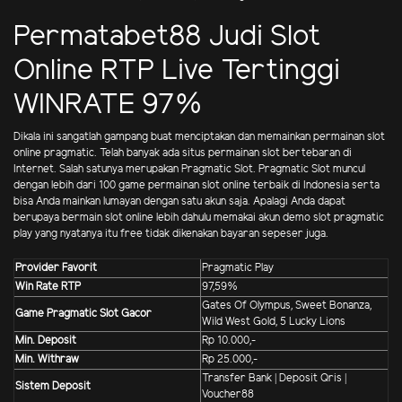
Permatabet88 Judi Slot
Online RTP Live Tertinggi
WINRATE 97%
Dikala ini sangatlah gampang buat menciptakan dan memainkan permainan slot
online pragmatic. Telah banyak ada situs permainan slot bertebaran di
Internet. Salah satunya merupakan Pragmatic Slot. Pragmatic Slot muncul
dengan lebih dari 100 game permainan slot online terbaik di Indonesia serta
bisa Anda mainkan lumayan dengan satu akun saja. Apalagi Anda dapat
berupaya bermain slot online lebih dahulu memakai akun demo slot pragmatic
play yang nyatanya itu free tidak dikenakan bayaran sepeser juga.
Provider Favorit
Pragmatic Play
Win Rate RTP
97,59%
Gates Of Olympus, Sweet Bonanza,
Game Pragmatic Slot Gacor
Wild West Gold, 5 Lucky Lions
Min. Deposit
Rp 10.000,-
Min. Withraw
Rp 25.000,-
Transfer Bank | Deposit Qris |
Sistem Deposit
Voucher88