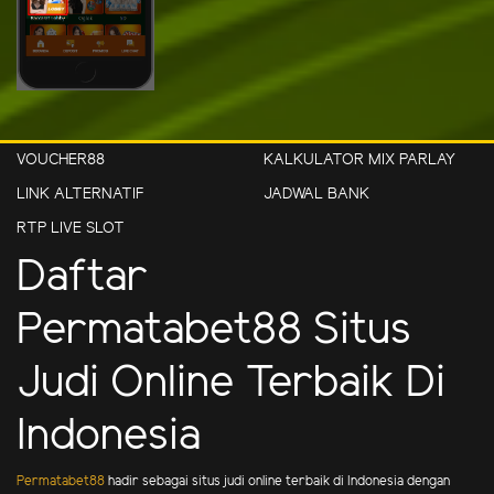
VOUCHER88
KALKULATOR MIX PARLAY
LINK ALTERNATIF
JADWAL BANK
RTP LIVE SLOT
Daftar
Permatabet88 Situs
Judi Online Terbaik Di
Indonesia
Permatabet88
hadir sebagai situs judi online terbaik di Indonesia dengan