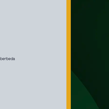
g berbeda