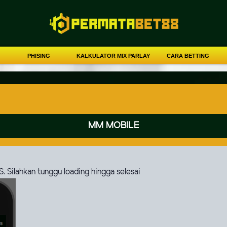
PHISING
KALKULATOR MIX PARLAY
CARA BETTING
MM MOBILE
S. Silahkan tunggu loading hingga selesai