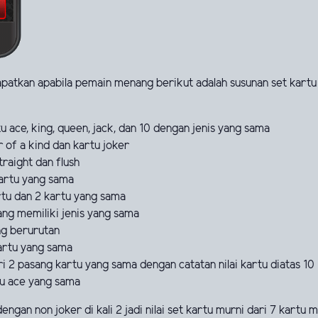
dapatkan apabila pemain menang berikut adalah susunan set kartu
tu ace, king, queen, jack, dan 10 dengan jenis yang sama
r of a kind dan kartu joker
traight dan flush
kartu yang sama
artu dan 2 kartu yang sama
yang memiliki jenis yang sama
ng berurutan
kartu yang sama
dari 2 pasang kartu yang sama dengan catatan nilai kartu diatas 10
rtu ace yang sama
gan non joker di kali 2 jadi nilai set kartu murni dari 7 kartu ma