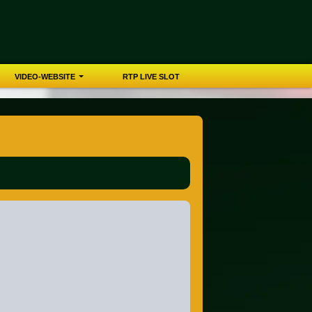
VIDEO-WEBSITE
RTP LIVE SLOT