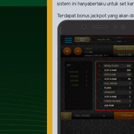
sistem ini hanyaberlaku untuk set kartu
Terdapat bonus jackpot yang akan d