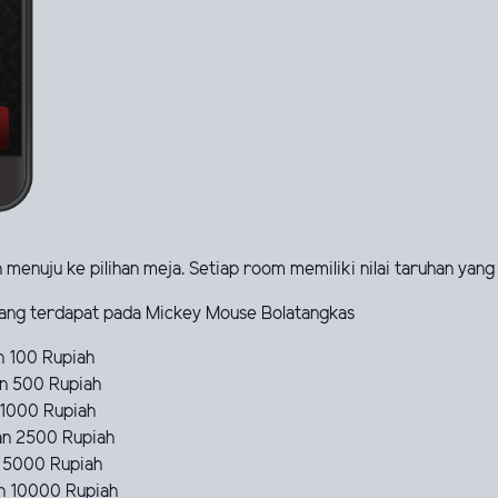
 menuju ke pilihan meja. Setiap room memiliki nilai taruhan yan
yang terdapat pada Mickey Mouse Bolatangkas
n 100 Rupiah
an 500 Rupiah
 1000 Rupiah
han 2500 Rupiah
n 5000 Rupiah
an 10000 Rupiah