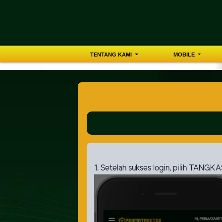
TENTANG KAMI
MOBILE
1. Setelah sukses login, pilih TANGKA