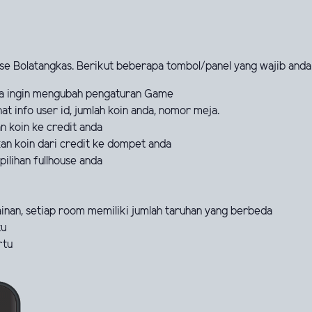
ouse Bolatangkas. Berikut beberapa tombol/panel yang wajib anda
 anda ingin mengubah pengaturan Game
ihat info user id, jumlah koin anda, nomor meja.
n koin ke credit anda
an koin dari credit ke dompet anda
pilihan fullhouse anda
inan, setiap room memiliki jumlah taruhan yang berbeda
tu
rtu