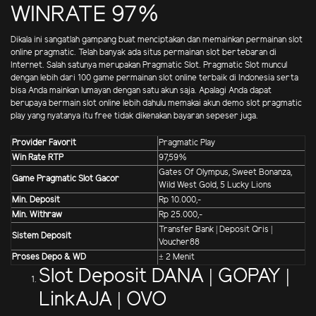
WINRATE 97%
Dikala ini sangatlah gampang buat menciptakan dan memainkan permainan slot
online pragmatic. Telah banyak ada situs permainan slot bertebaran di
Internet. Salah satunya merupakan Pragmatic Slot. Pragmatic Slot muncul
dengan lebih dari 100 game permainan slot online terbaik di Indonesia serta
bisa Anda mainkan lumayan dengan satu akun saja. Apalagi Anda dapat
berupaya bermain slot online lebih dahulu memakai akun demo slot pragmatic
play yang nyatanya itu free tidak dikenakan bayaran sepeser juga.
Provider Favorit
Pragmatic Play
Win Rate RTP
97,59%
Gates Of Olympus, Sweet Bonanza,
Game Pragmatic Slot Gacor
Wild West Gold, 5 Lucky Lions
Min. Deposit
Rp 10.000,-
Min. Withraw
Rp 25.000,-
Transfer Bank | Deposit Qris |
Sistem Deposit
Voucher88
Proses Depo & WD
± 2 Menit
Slot Deposit DANA | GOPAY |
LinkAJA | OVO