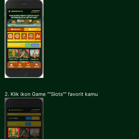
2. Klik ikon Game ""Slots"" favorit kamu