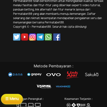
Permatabet88 telah berkomitmen untuk meningkatkan kualitas terbaik
melalui fasilitas dan fitur-fitur yang diberikan seperti video tutorial,
panduan betting, link alternatif dan fitur menarik lainnya dari
Permatabet88 yang akan membantu menuju kemenangan. Daftar
sekarang dan nikmati kesempatan mendapatkan pengalaman seru dan
menyenangkan bersama Permatabet88.
Copyright © - Permatabet88. Seluruh hak cipta dilindungi
Metode Pembayaran :
☰ Menu
Dukungan Perangkat :
Keamanan Terjamin :