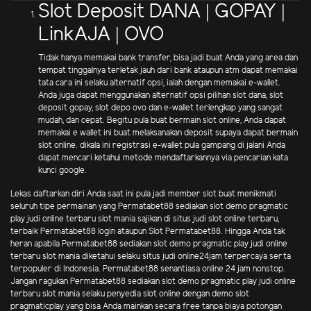
Slot Deposit DANA | GOPAY |
LinkAJA | OVO
Tidak hanya memakai bank transfer, bisa jadi buat Anda yang area dan
tempat tinggalnya terletak jauh dari bank ataupun atm dapat memakai
tata cara ini selaku alternatif opsi, ialah dengan memakai e-wallet.
Anda juga dapat menggunakan alternatif opsi pilihan slot dana, slot
deposit gopay, slot depo ovo dan e-wallet terlengkap yang sangat
mudah, dan cepat. Begitu pula buat bermain slot online, Anda dapat
memakai e wallet ini buat melaksanakan deposit supaya dapat bermain
slot online. dikala ini registrasi e-wallet pula gampang di jalani Anda
dapat mencari ketahui metode mendaftarkannya via pencarian kata
kunci google.
Lekas daftarkan diri Anda saat ini pula jadi member slot buat menikmati
seluruh tipe permainan yang Permatabet88 sediakan slot demo pragmatic
play judi online terbaru slot mania sajikan di situs judi slot online terbaru,
terbaik Permatabet88 login ataupun Slot Permatabet88. Hingga Anda tak
heran apabila Permatabet88 sediakan slot demo pragmatic play judi online
terbaru slot mania diketahui selaku situs judi online24jam terpercaya serta
terpopuler di Indonesia. Permatabet88 senantiasa online 24 jam nonstop.
Jangan ragukan Permatabet88 sediakan slot demo pragmatic play judi online
terbaru slot mania selaku penyedia slot online dengan demo slot
pragmaticplay yang bisa Anda mainkan secara free tanpa biaya potongan