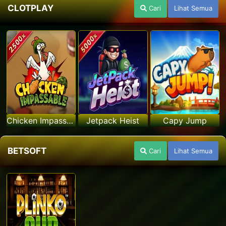
CLOTPLAY
Cari
Lihat Semua
Chicken Impassable
Jetpack Heist
Capy Jump
BETSOFT
Cari
Lihat Semua