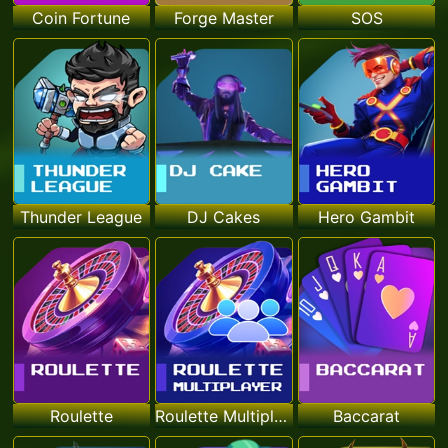
Coin Fortune
Forge Master
SOS
Thunder League
DJ Cakes
Hero Gambit
Roulette
Roulette Multiplayer
Baccarat