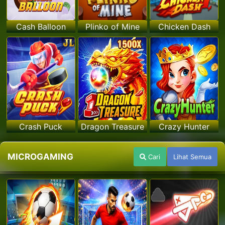
Cash Balloon
Plinko of Mine
Chicken Dash
Crash Puck
Dragon Treasure
Crazy Hunter
MICROGAMING
Cari
Lihat Semua