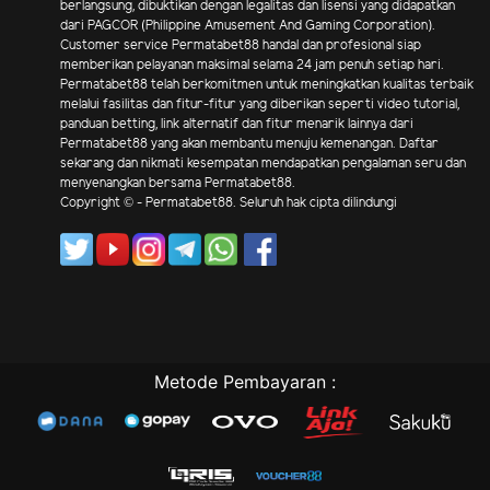
berlangsung, dibuktikan dengan legalitas dan lisensi yang didapatkan
dari PAGCOR (Philippine Amusement And Gaming Corporation).
Customer service Permatabet88 handal dan profesional siap
memberikan pelayanan maksimal selama 24 jam penuh setiap hari.
Permatabet88 telah berkomitmen untuk meningkatkan kualitas terbaik
melalui fasilitas dan fitur-fitur yang diberikan seperti video tutorial,
panduan betting, link alternatif dan fitur menarik lainnya dari
Permatabet88 yang akan membantu menuju kemenangan. Daftar
sekarang dan nikmati kesempatan mendapatkan pengalaman seru dan
menyenangkan bersama Permatabet88.
Copyright © - Permatabet88. Seluruh hak cipta dilindungi
Metode Pembayaran :