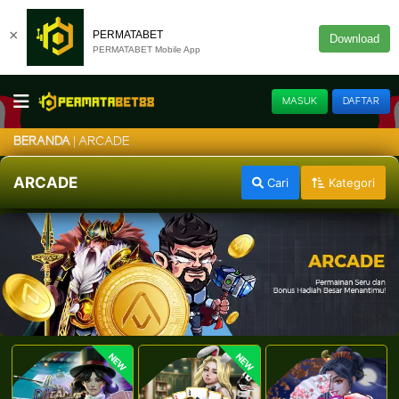
×
PERMATABET
Download
PERMATABET Mobile App
MASUK
DAFTAR
ARCADE
BERANDA
ARCADE
Cari
Kategori
NEW
NEW