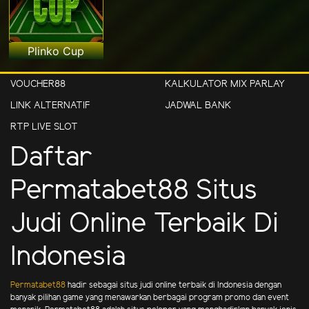
Plinko Cup
VOUCHER88
KALKULATOR MIX PARLAY
LINK ALTERNATIF
JADWAL BANK
RTP LIVE SLOT
Daftar
Permatabet88 Situs
Judi Online Terbaik Di
Indonesia
Permatabet88
hadir sebagai situs judi online terbaik di Indonesia dengan
banyak pilihan game yang menawarkan berbagai program promo dan event