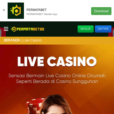
×
PERMATABET
Download
PERMATABET Mobile App
MASUK
DAFTAR
Live Casino
BERANDA