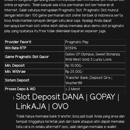
online pragmatic. Telah banyak ada situs permainan slot bertebaran di
Internet. Salah satunya merupakan Pragmatic Slot. Pragmatic Slot muncul
dengan lebih dari 100 game permainan slot online terbaik di Indonesia serta
bisa Anda mainkan lumayan dengan satu akun saja. Apalagi Anda dapat
berupaya bermain slot online lebih dahulu memakai akun demo slot pragmatic
play yang nyatanya itu free tidak dikenakan bayaran sepeser juga.
Provider Favorit
Pragmatic Play
Win Rate RTP
97,59%
Gates Of Olympus, Sweet Bonanza,
Game Pragmatic Slot Gacor
Wild West Gold, 5 Lucky Lions
Min. Deposit
Rp 10.000,-
Min. Withraw
Rp 25.000,-
Transfer Bank | Deposit Qris |
Sistem Deposit
Voucher88
Proses Depo & WD
± 2 Menit
Slot Deposit DANA | GOPAY |
LinkAJA | OVO
Tidak hanya memakai bank transfer, bisa jadi buat Anda yang area dan
tempat tinggalnya terletak jauh dari bank ataupun atm dapat memakai
tata cara ini selaku alternatif opsi, ialah dengan memakai e-wallet.