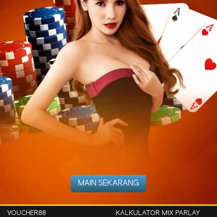
MAIN SEKARANG
VOUCHER88
KALKULATOR MIX PARLAY