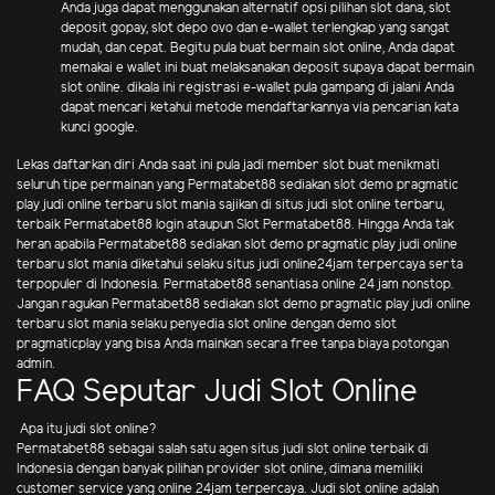
Anda juga dapat menggunakan alternatif opsi pilihan slot dana, slot
deposit gopay, slot depo ovo dan e-wallet terlengkap yang sangat
mudah, dan cepat. Begitu pula buat bermain slot online, Anda dapat
memakai e wallet ini buat melaksanakan deposit supaya dapat bermain
slot online. dikala ini registrasi e-wallet pula gampang di jalani Anda
dapat mencari ketahui metode mendaftarkannya via pencarian kata
kunci google.
Lekas daftarkan diri Anda saat ini pula jadi member slot buat menikmati
seluruh tipe permainan yang Permatabet88 sediakan slot demo pragmatic
play judi online terbaru slot mania sajikan di situs judi slot online terbaru,
terbaik Permatabet88 login ataupun Slot Permatabet88. Hingga Anda tak
heran apabila Permatabet88 sediakan slot demo pragmatic play judi online
terbaru slot mania diketahui selaku situs judi online24jam terpercaya serta
terpopuler di Indonesia. Permatabet88 senantiasa online 24 jam nonstop.
Jangan ragukan Permatabet88 sediakan slot demo pragmatic play judi online
terbaru slot mania selaku penyedia slot online dengan demo slot
pragmaticplay yang bisa Anda mainkan secara free tanpa biaya potongan
admin.
FAQ Seputar Judi Slot Online
Apa itu judi slot online?
Permatabet88 sebagai salah satu agen situs judi slot online terbaik di
Indonesia dengan banyak pilihan provider slot online, dimana memiliki
customer service yang online 24jam terpercaya. Judi slot online adalah