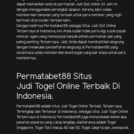
dapat memainkan seluruh permainan Judi Slot online 24 Jam ini
dengan menggunakan perangkat apapun. Karena, kami selalu
memberikan tampilan yang terbaik untuk para member yang ingin
bermain di provider terbaik kami.
Dengan hadirnya Permatabet88 sebagai Situs Judi Slot Online
Terpercaya di Indonesia, kini Anda sudah tidak perlu lagi susah payah
mencari agen yang mempunyai banyak pilihan permainan dan yang
paling penting Terpercaya. Jadi, Anda dapat membuktikan langsung
dengan melakukan pendaftaran langsung di Permatabet88 yang
senantiasa selalu memberikan keuntungan yang luar biasa untuk para
membernya.
Permatabet88 Situs
Judi Togel Online Terbaik Di
Indonesia.
Permatabet88 adalah situs Judi Togel Online Terbaik, Terpercaya,
Terlengkap dan Terbesar di Indonesia. sebagai situs Judi Togel Online
Terpercaya di Indonesia, Permatabet88 juga menyediakan beberapa
pasaran-pasaran yang cukup lengkap, diantaranya adalah Togel
Singapore, Togel Toto Macau 4D dan 5D, Togel Jakarta dan Jowopools.