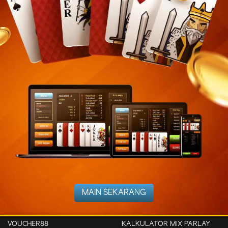
MAIN SEKARANG
VOUCHER88
KALKULATOR MIX PARLAY