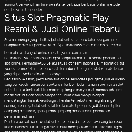
support banyak pilihan bank swasta terbaik juga berbagai pilihan metode
pembayaran terpopuler.
Situs Slot Pragmatic Play
Resmi & Judi Online Tebaru
Selamat mengunjungi di situs judi slot online terbaru tahun dengan game
Pragmatic play terpercaya
https://permataku88.com
, cuma disini tempat
bermain taruhan judi online sangat nyaman dan aman.
Permatabet88 senantiasa jadi opsi sangat utama untuk segala pecinta judi
slot online. Permatabet88 Selaku situs slot resmi Indonesia, Pragmatic situs
judi slot online 24jam terbaru sediakan ribuan tipe game slot winrate besar
yang dapat Anda mainkan sepuasnya.
Dari tahun ke tahun, permainan slot online senantiasa jadi game judi kesukaan
yang banyak dimainkan para petaruh. Terlebih belum lama ini permainan slot
online begitu terkenal di bermacam golongan masyarakat, memanglah game
mesin slot ini tidak hanya sangat seru buat dimainkan pula dapat
mendatangkan banyak keuntungan. Perihal tersebut memanglah sangat
normal, mengingat slot online ialah salah satu tipe game judi dengan tipikal
gampang dimainkan, apalagi lebih gampang dibandingkan permainan-
permainan judi lain.
Diantara banyaknya situs slot online terbaru dan terpercaya yang tersebar
luas di internet. Pasti sangat susah buat menciptakan mana salah satu agen