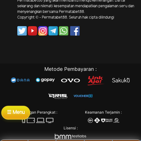
Permatabet88 yang akan membantu menuju kemenangan. Daftar
sekarang dan nikmati kesempatan mendapatkan pengalaman seru dan
menyenangkan bersama Permatabet88.
Copyright © - Permatabet88. Seluruh hak cipta dilindungi
Metode Pembayaran :
☰ Menu
Dukungan Perangkat :
Keamanan Terjamin :
Lisensi :