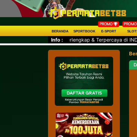
PROMO
PROM
BERANDA
SPORTBOOK
E-SPORT
SLOT
us SLOT Online Terlengkap & Terpercaya di INDONESIA 
Info :
Be
D