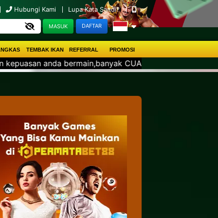
Hubungi Kami
Lupa Kata Sandi?
DAFTAR
ANGKAS
TEMBAK IKAN
REFERRAL
PROMOSI
san anda bermain,banyak CUAN dan JACKPOT bagi pemain