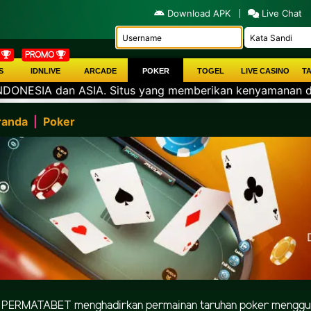
Download APK
Live Chat
O
PROMO
S
IDNLIVE
ARCADE
POKER
TOGEL
LIVE CASINO
T
n ASIA. Situs yang memberikan kenyamanan dan kepuasa
randa
Poker
PERMATABET menghadirkan permainan taruhan poker menggunak