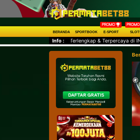
PROMO
PROM
BERANDA
SPORTBOOK
E-SPORT
SLOT
 SLOT Online Terlengkap & Terpercaya di INDONESIA da
Info :
Be