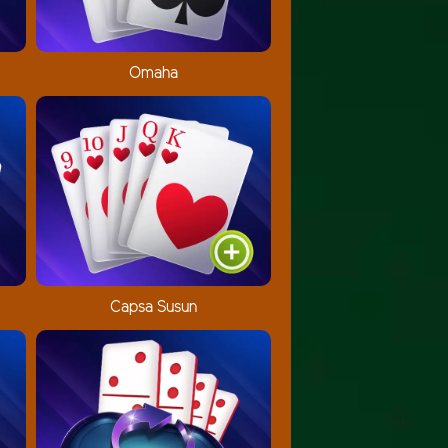
Omaha
Capsa Susun